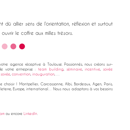
nt dû allier sens de l’orientation, réflexion et surtout
 ouvrir le coffre aux milles trésors.
otre agence réceptive à Toulouse. Passionnés, nous créons sur-
e votre entreprise :
team building
,
séminaire
,
incentive
,
soirée
soirée
,
convention
,
inauguration
, …
 choisir ! Montpellier, Carcassonne, Albi, Bordeaux, Agen, Paris,
ngleterre, Europe, international… Nous nous adaptons à vos besoins
ram
ou encore
LinkedIn
.