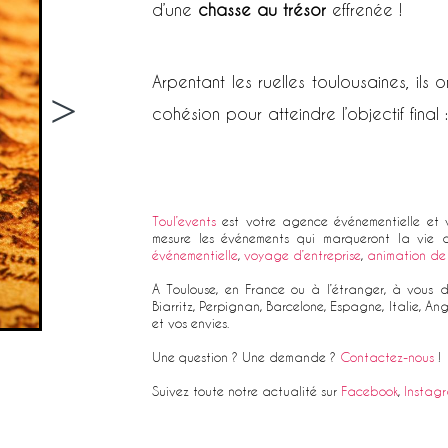
d’une
chasse au trésor
effrenée !
Arpentant les ruelles toulousaines, ils o
>
cohésion pour atteindre l’objectif final :
Toul’events
est votre agence événementielle et v
mesure les événements qui marqueront la vie d
événementielle
,
voyage d’entreprise
,
animation de 
A Toulouse, en France ou à l’étranger, à vous de
Biarritz, Perpignan, Barcelone, Espagne, Italie, A
et vos envies.
Une question ? Une demande ?
Contactez-nous
!
Suivez toute notre actualité sur
Facebook
,
Instag