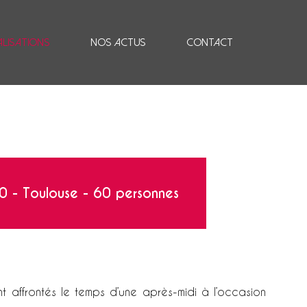
alisations
Nos actus
Contact
0 - Toulouse - 60 personnes
nt affrontés le temps d’une après-midi à l’occasion