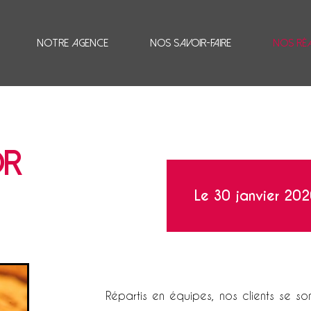
Notre agence
Nos savoir-faire
Nos ré
or
Le 30 janvier 202
Répartis en équipes, nos clients se so