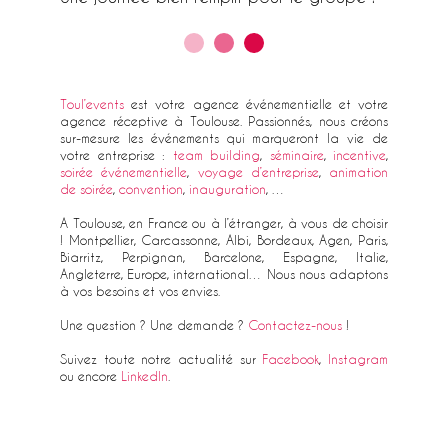
Toul’events
est votre agence événementielle et votre
agence réceptive à Toulouse. Passionnés, nous créons
sur-mesure les événements qui marqueront la vie de
votre entreprise :
team building
,
séminaire
,
incentive
,
soirée événementielle
,
voyage d’entreprise
,
animation
de soirée
,
convention
,
inauguration
, …
A Toulouse, en France ou à l’étranger, à vous de choisir
! Montpellier, Carcassonne, Albi, Bordeaux, Agen, Paris,
Biarritz, Perpignan, Barcelone, Espagne, Italie,
Angleterre, Europe, international… Nous nous adaptons
à vos besoins et vos envies.
Une question ? Une demande ?
Contactez-nous
!
Suivez toute notre actualité sur
Facebook
,
Instagram
ou encore
LinkedIn
.