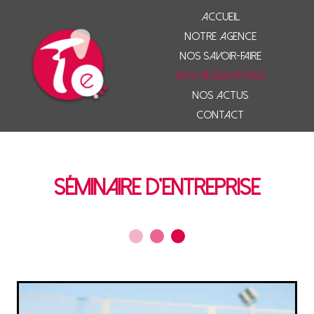
Accueil
Notre agence
Nos savoir-faire
Nos réalisations
Nos actus
Contact
Séminaire d'entreprise