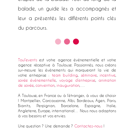
balade, un guide les a accompagnés et
leur a présentés les différents points clés
du parcours.
Toul’events
est votre agence événementielle et votre
agence réceptive à Toulouse. Passionnés, nous créons
sur-mesure les événements qui marqueront la vie de
votre entreprise :
team building
,
séminaire
,
incentive
,
soirée événementielle
,
voyage d’entreprise
,
animation
de soirée
,
convention
,
inauguration
, …
A Toulouse, en France ou à l’étranger, à vous de choisir
! Montpellier, Carcassonne, Albi, Bordeaux, Agen, Paris,
Biarritz, Perpignan, Barcelone, Espagne, Italie,
Angleterre, Europe, international… Nous nous adaptons
à vos besoins et vos envies.
Une question ? Une demande ?
Contactez-nous
!