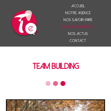
Accueil
Notre agence
Nos savoir-faire
Nos réalisations
Nos actus
Contact
Team building