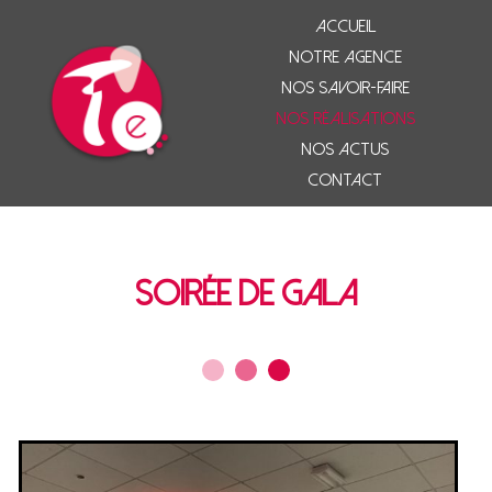
Accueil
Notre agence
Nos savoir-faire
Nos réalisations
Nos actus
Contact
Soirée de Gala