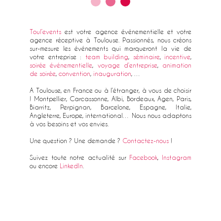
Toul’events
est votre agence événementielle et votre
agence réceptive à Toulouse. Passionnés, nous créons
sur-mesure les événements qui marqueront la vie de
votre entreprise :
team building
,
séminaire
,
incentive
,
soirée événementielle
,
voyage d’entreprise
,
animation
de soirée
,
convention
,
inauguration
, …
A Toulouse, en France ou à l’étranger, à vous de choisir
! Montpellier, Carcassonne, Albi, Bordeaux, Agen, Paris,
Biarritz, Perpignan, Barcelone, Espagne, Italie,
Angleterre, Europe, international… Nous nous adaptons
à vos besoins et vos envies.
Une question ? Une demande ?
Contactez-nous
!
Suivez toute notre actualité sur
Facebook
,
Instagram
ou encore
LinkedIn
.